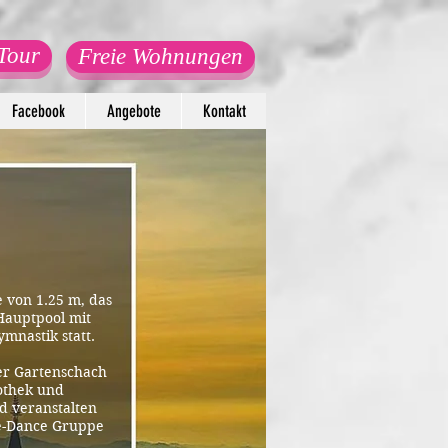
Tour
Freie Wohnungen
Facebook
Angebote
Kontakt
e von 1.25 m, das
auptpool mit
mnastik statt.
er Gartenschach
othek und
d veranstalten
ne-Dance Gruppe