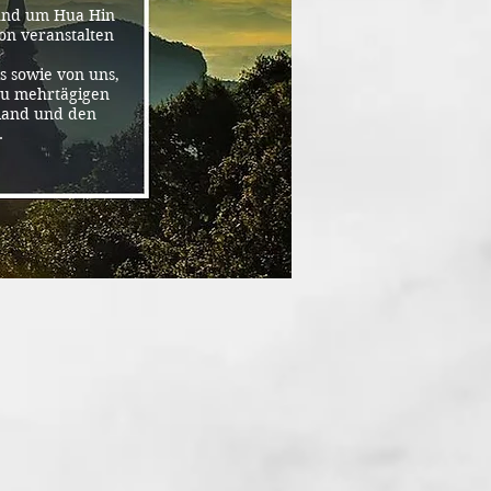
 und um Hua Hin
on veranstalten
s sowie von uns,
zu mehrtägigen
iland und den
.