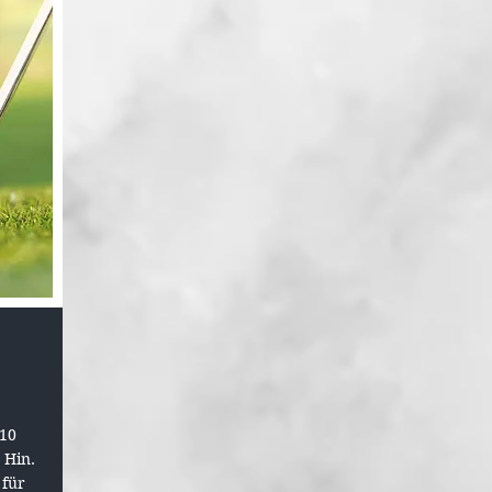
 10
 Hin.
 für