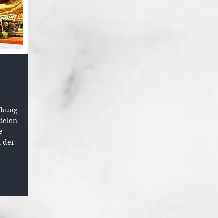
ebung
ielen,
e
n der