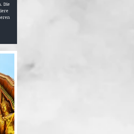
. Die
iere
seren