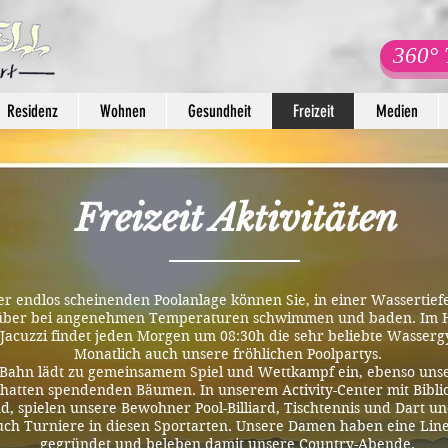
360° 
Residenz
Wohnen
Gesundheit
Freizeit
Medien
Freizeit Aktivitäten
er endlos scheinenden Poolanlage können Sie, in einer Wassertief
 über bei angenehmen Temperaturen schwimmen und baden. Im H
Jacuzzi findet jeden Morgen um 08:30h die sehr beliebte Wassergy
Monatlich auch unsere fröhlichen Poolpartys.
-Bahn lädt zu gemeinsamem Spiel und Wettkampf ein, ebenso uns
chatten spendenden Bäumen. In unserem Activity-Center mit Bibli
d, spielen unsere Bewohner Pool-Billiard, Tischtennis und Dart un
uch Turniere in diesen Sportarten. Unsere Damen haben eine Li
gegründet und beleben damit unsere Country-Abende.